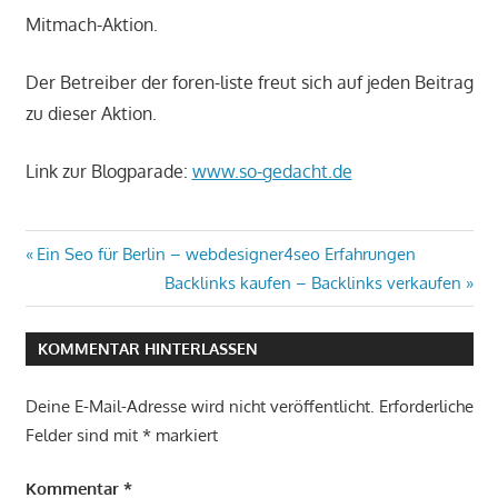
Mitmach-Aktion.
Der Betreiber der foren-liste freut sich auf jeden Beitrag
zu dieser Aktion.
Link zur Blogparade:
www.so-gedacht.de
Beitragsnavigation
Vorheriger
Ein Seo für Berlin – webdesigner4seo Erfahrungen
Beitrag:
Nächster
Backlinks kaufen – Backlinks verkaufen
Beitrag:
KOMMENTAR HINTERLASSEN
Deine E-Mail-Adresse wird nicht veröffentlicht.
Erforderliche
Felder sind mit
*
markiert
Kommentar
*